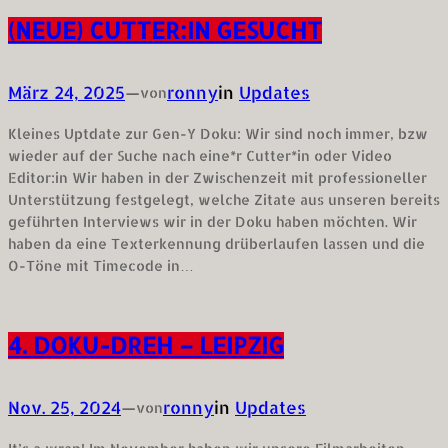
(NEUE) CUTTER:IN GESUCHT
März 24, 2025
—
ronny
in
Updates
von
Kleines Uptdate zur Gen-Y Doku: Wir sind noch immer, bzw
wieder auf der Suche nach eine*r Cutter*in oder Video
Editor:in Wir haben in der Zwischenzeit mit professioneller
Unterstützung festgelegt, welche Zitate aus unseren bereits
geführten Interviews wir in der Doku haben möchten. Wir
haben da eine Texterkennung drüberlaufen lassen und die
O-Töne mit Timecode in…
4. DOKU-DREH – LEIPZIG
Nov. 25, 2024
—
ronny
in
Updates
von