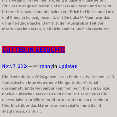
It’s a wrap! Im November haben wir unsere Filmarbeiten
für’s erste abgeschlossen. Bei unserem vierten und vorerst
letzten Drehwochenende haben wir Erich bei Riesa und Lutz
und Kniep in Leipzig besucht, mit Dirk aka U-Mann war das
dann ne runde Sache. Damit ist der allergrößte Teil der
Interviews im Kasten, vielleicht kommt noch ein Nachdreh…
CUTTER:IN GESUCHT!
Nov. 7, 2024
—
ronny
in
Updates
von
Die Dreharbeiten 2024 gehen ihrem Ende zu. Wir haben in 10
fantastischen Interviews eine Menge tolles Material
gesammelt, Ende November kommen beim Dreh in Leipzig
noch ein bisschen was dazu und dann ist Drehschluss für
dieses Jahr. Den Winter wollen wir nutzen, um uns einen
Überblick über das Material zu verschaffen und damit
anzufangen, daraus…