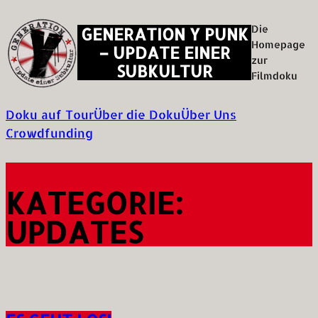
Zum
Die
GENERATION Y PUNK
Inhalt
Homepage
– UPDATE EINER
springen
zur
SUBKULTUR
Filmdoku
Doku auf Tour
Über die Doku
Über Uns
Crowdfunding
KATEGORIE:
UPDATES