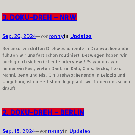
3. DOKU-DREH – NRW
Sep. 26, 2024
—
ronny
in
Updates
von
Bei unserem dritten Drehwochenende in Drehwochenende
fühlten wir uns fast schon routiniert. Deswegen haben wir
auch gleich sieben (!) Leute interviewt! Es war uns wie
immer ein Fest, vielen Dank an: Kalli, Chris, Beckx, Toxo,
Manni, Bene und Nisi. Ein Drehwochenende in Leipzig und
Umgebung ist im Herbst noch geplant, wir freuen uns schon
drauf!
2. DOKU-DREH – BERLIN
Sep. 16, 2024
—
ronny
in
Updates
von