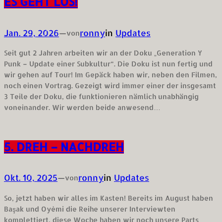
ES GEHT LOS!
Jan. 29, 2026
—
ronny
in
Updates
von
Seit gut 2 Jahren arbeiten wir an der Doku „Generation Y
Punk – Update einer Subkultur“. Die Doku ist nun fertig und
wir gehen auf Tour! Im Gepäck haben wir, neben den Filmen,
noch einen Vortrag. Gezeigt wird immer einer der insgesamt
3 Teile der Doku, die funktionieren nämlich unabhängig
voneinander. Wir werden beide anwesend…
5. DREH – NACHDREH
Okt. 10, 2025
—
ronny
in
Updates
von
So, jetzt haben wir alles im Kasten! Bereits im August haben
Başak und Oyèmi die Reihe unserer Interviewten
komplettiert, diese Woche haben wir noch unsere Parts