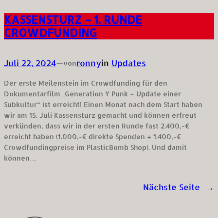
KASSENSTURZ – 1. RUNDE
CROWDFUNDING
Juli 22, 2024
—
ronny
in
Updates
von
Der erste Meilenstein im Crowdfunding für den
Dokumentarfilm „Generation Y Punk – Update einer
Subkultur“ ist erreicht! Einen Monat nach dem Start haben
wir am 15. Juli Kassensturz gemacht und können erfreut
verkünden, dass wir in der ersten Runde fast 2.400,-€
erreicht haben (1.000,-€ direkte Spenden + 1.400,-€
Crowdfundingpreise im PlasticBomb Shop). Und damit
können…
Nächste Seite
→